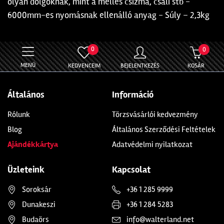
olyan dolgoknak, mint a melles csizma, csali stb -
6000mm-es nyomásnak ellenálló anyag - Súly – 2,3kg
0
0
MENÜ
KEDVENCEIM
BEJELENTKEZÉS
KOSÁR
Általános
Információ
Rólunk
Törzsvásárlói kedvezmény
Blog
Általános Szerződési Feltételek
Ajándékkártya
Adatvédelmi nyilatkozat
Üzleteink
Kapcsolat
Soroksár
+36 1 285 9999
Dunakeszi
+36 1 284 5283
Budaörs
info@walterland.net