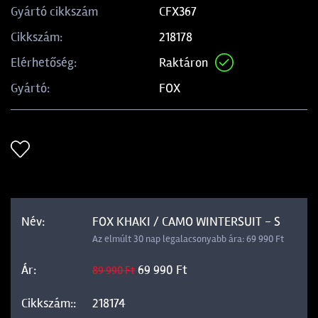
CFX367
Gyártó cikkszám
218178
Cikkszám:
Raktáron
Elérhetőség:
FOX
Gyártó:
FOX KHAKI / CAMO WINTERSUIT - S
Az elmúlt 30 nap legalacsonyabb ára: 69 990 Ft
69 990 Ft
89 990 Ft
218174