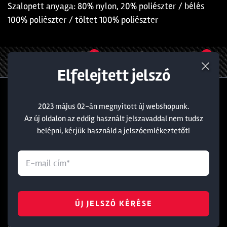
Szalopett anyaga: 80% nylon, 20% poliészter / bélés
100% poliészter / töltet 100% poliészter
0
0
Elfelejtett jelszó
MENÜ
KEDVENCEIM
BEJELENTKEZÉS
KOSÁR
Általános
Információ
2023 május 02-án megnyitott új webshopunk.
Az új oldalon az eddig használt jelszavaddal nem tudsz
Rólunk
Törzsvásárlói kedvezmény
belépni, kérjük használd a jelszóemlékeztetőt!
Blog
Általános Szerződési Feltételek
Ajándékkártya
Adatvédelmi nyilatkozat
Üzleteink
Kapcsolat
Soroksár
+36 1 285 9999
ÚJ JELSZÓ KÉRÉSE
Dunakeszi
+36 1 284 5283