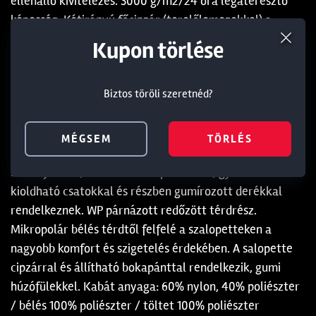
ellenálló kivitelezés. 3000 g/m2/24 óra légáteresztő
képesség. Kétirányú főcipzár (terelőlemezekkel) a
salopett nadrágokon és a kabátokon is. A kabát
Termék törlése a kosárból
Kedvezmény törlése
Kupon törlése
mikropolár béléssel rendelkezik a zsebeken, a gallérban
és a kapucniban a komfort és a kényelem érdekében.
Biztos töröli szeretnéd?
Biztos töröli szeretnéd?
Biztos töröli szeretnéd?
Állítható feszítő zsinór a kabáton. Csúcsos kapucni
feszítőzsinórral. A kabát belső cipzáras zsebekkel,
bordázott belső csuklórésszel és állítható
MÉGSEM
MÉGSEM
MÉGSEM
TÖRLÉS
TÖRLÉS
TÖRLÉS
csuklópántokkal is fel van szerelve. A salopettek Fox
márkajelzésű, elasztikus vállpántokkal, gyorsan
kioldható csatokkal és részben gumírozott derékkal
rendelkeznek. WP párnázott redőzött térdrész.
Mikropolár bélés térdtől felfelé a szalopetteken a
nagyobb komfort és szigetelés érdekében. A salopette
cipzárral és állítható bokapánttal rendelkezik, gumi
húzófülekkel. Kabát anyaga: 60% nylon, 40% poliészter
/ bélés 100% poliészter / töltet 100% poliészter