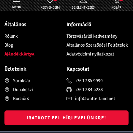
MENÜ
KEDVENCEIM
BEJELENTKEZÉS
KOSÁR
Általános
Információ
Rólunk
Törzsvásárlói kedvezmény
Blog
Általános Szerződési Feltételek
Ajándékkártya
Adatvédelmi nyilatkozat
Üzleteink
Kapcsolat
Soroksár
+36 1 285 9999
Dunakeszi
+36 1 284 5283
Budaörs
info@walterland.net
IRATKOZZ FEL HÍRLEVELÜNKRE!