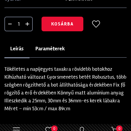
KOSÁRBA
Leírás
Paraméterek
Tökéletes a napijegyes tavakra rövidebb botokhoz
Kihúzható változat Gyorsmenetes betét Robusztus, több
szögben rögzíthető a bot állíthatósága érdekében Fix fő
rögzítő a erő érdekében Könnyű matt alumínium anyag
Illeszkedik a 25mm, 30mm és 36mm-es kerek lábakra
Méret – min 53cm / max 89cm
0
0