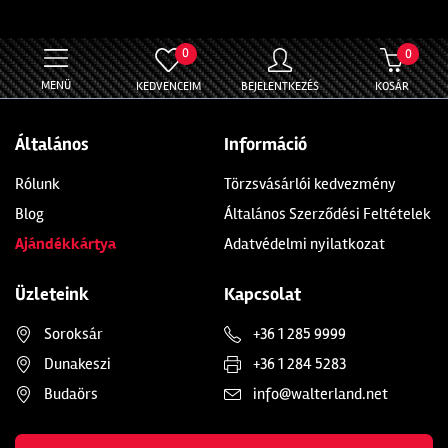
0
0
MENÜ
KEDVENCEIM
BEJELENTKEZÉS
KOSÁR
Általános
Információ
Rólunk
Törzsvásárlói kedvezmény
Blog
Általános Szerződési Feltételek
Ajándékkártya
Adatvédelmi nyilatkozat
Üzleteink
Kapcsolat
Soroksár
+36 1 285 9999
Dunakeszi
+36 1 284 5283
Budaörs
info@walterland.net