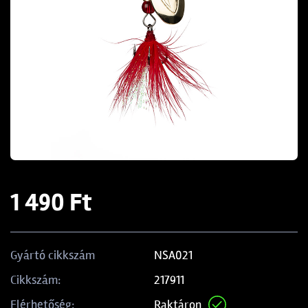
1 490 Ft
NSA021
Gyártó cikkszám
217911
Cikkszám:
Raktáron
Elérhetőség: