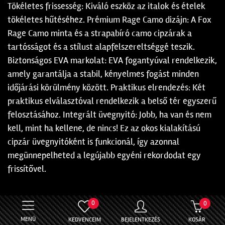
Tökéletes frissesség: Kiváló eszköz az italok és ételek
tökéletes hűtéséhez. Prémium Rage Camo dizájn: A Fox
Rage Camo minta és a strapabíró camo cipzárak a
tartósságot és a stílust alapfelszereltséggé teszik.
Biztonságos EVA markolat: EVA fogantyúval rendelkezik,
amely garantálja a stabil, kényelmes fogást minden
időjárási körülmény között. Praktikus elrendezés: Két
praktikus elválasztóval rendelkezik a belső tér egyszerű
felosztásához. Integrált üvegnyitó: Jobb, ha van és nem
kell, mint ha kellene, de nincs! Ez az okos kialakítású
cipzár üvegnyitóként is funkcionál, így azonnal
megünnepelheted a legújabb egyéni rekordodat egy
frissítővel.
0
0
MENÜ
KEDVENCEIM
BEJELENTKEZÉS
KOSÁR