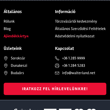
Általános
Információ
Rólunk
Törzsvásárlói kedvezmény
Blog
Általános Szerződési Feltételek
Ajándékkártya
Adatvédelmi nyilatkozat
Üzleteink
Kapcsolat
Soroksár
+36 1 285 9999
Dunakeszi
+36 1 284 5283
Budaörs
info@walterland.net
IRATKOZZ FEL HÍRLEVELÜNKRE!