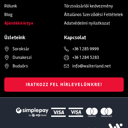
Rólunk
Törzsvásárlói kedvezmény
Blog
Általános Szerződési Feltételek
Ajándékkártya
Adatvédelmi nyilatkozat
Üzleteink
Kapcsolat
Soroksár
+36 1 285 9999
Dunakeszi
+36 1 284 5283
Budaörs
info@walterland.net
IRATKOZZ FEL HÍRLEVELÜNKRE!