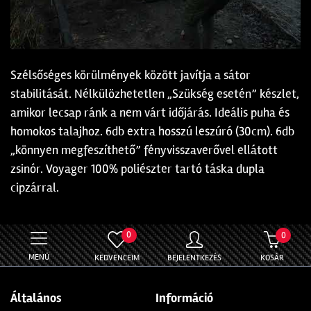
Szélsőséges körülmények között javítja a sátor
stabilitását. Nélkülözhetetlen „Szükség esetén” készlet,
amikor lecsap ránk a nem várt időjárás. Ideális puha és
homokos talajhoz. 6db extra hosszú leszúró (30cm). 6db
„könnyen megfeszíthető” fényvisszaverővel ellátott
zsinór. Voyager 100% poliészter tartó táska dupla
cipzárral.
0
0
MENÜ
KEDVENCEIM
BEJELENTKEZÉS
KOSÁR
Általános
Információ