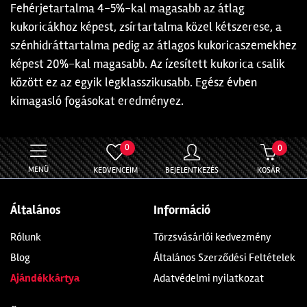
Fehérjetartalma 4-5%-kal magasabb az átlag
kukoricákhoz képest, zsírtartalma közel kétszerese, a
szénhidráttartalma pedig az átlagos kukoricaszemekhez
képest 20%-kal magasabb. Az ízesített kukorica csalik
között ez az egyik legklasszikusabb. Egész évben
kimagasló fogásokat eredményez.
0
0
MENÜ
KEDVENCEIM
BEJELENTKEZÉS
KOSÁR
Általános
Információ
Rólunk
Törzsvásárlói kedvezmény
Blog
Általános Szerződési Feltételek
Ajándékkártya
Adatvédelmi nyilatkozat