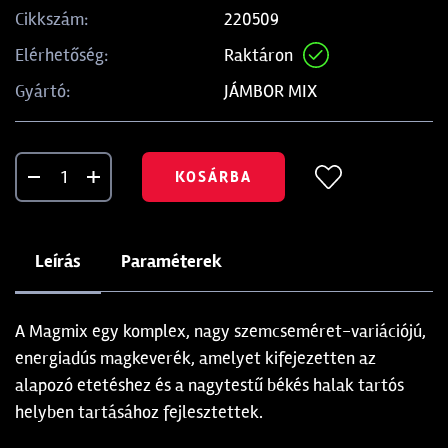
220509
Cikkszám:
Raktáron
Elérhetőség:
JÁMBOR MIX
Gyártó:
KOSÁRBA
Leírás
Paraméterek
A Magmix egy komplex, nagy szemcseméret-variációjú,
energiadús magkeverék, amelyet kifejezetten az
alapozó etetéshez és a nagytestű békés halak tartós
helyben tartásához fejlesztettek.