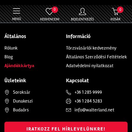
0
0
MENÜ
KEDVENCEIM
BEJELENTKEZÉS
KOSÁR
Általános
Információ
Rólunk
Törzsvásárlói kedvezmény
Blog
Általános Szerződési Feltételek
Ajándékkártya
Adatvédelmi nyilatkozat
Üzleteink
Kapcsolat
Soroksár
+36 1 285 9999
Dunakeszi
+36 1 284 5283
Budaörs
info@walterland.net
IRATKOZZ FEL HÍRLEVELÜNKRE!