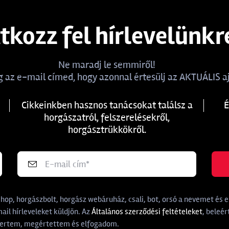
atkozz fel hírlevelünkr
Ne maradj le semmiről!
 az e-mail címed, hogy azonnal értesülj az AKTUÁLIS aj
Cikkeinkben hasznos tanácsokat találsz a
É
horgászatról, felszerelésekről,
horgásztrükkökről.
p, horgászbolt, horgász webáruház, csali, bot, orsó a nevemet és e-
il hírleveleket küldjön. Az
Általános szerződési feltételeket
, beleér
rtem, megértettem és elfogadom.