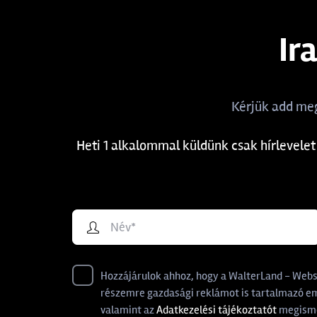
Ir
Kérjük add meg
Heti 1 alkalommal küldünk csak hírlevelet
Hozzájárulok ahhoz, hogy a WalterLand - Websho
részemre gazdasági reklámot is tartalmazó ema
valamint az
Adatkezelési tájékoztatót
megisme