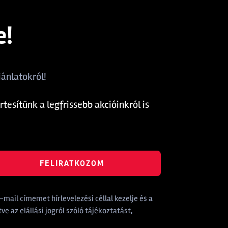
e!
ánlatokról!
rtesítünk a legfrissebb akcióinkról is
FELIRATKOZOM
mail címemet hírlevelezési céllal kezelje és a
tve az elállási jogról szóló tájékoztatást,