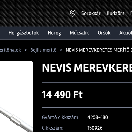
Soroksár
Budaörs
horgászbotok
horog
műcsalik
orsók
akció
erítőhálók
Bojlis merítő
NEVIS MEREVKERETES MERÍTŐ 
NEVIS MEREVKERE
14 490 Ft
4258-180
Gyártó cikkszám
150926
Cikkszám: