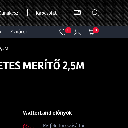
Dunakeszi
Kapcsolat
0
0
k
zsinórok
2,5M
TES MERÍTŐ 2,5M
WalterLand előnyök
Kétféle törzsvásárlói