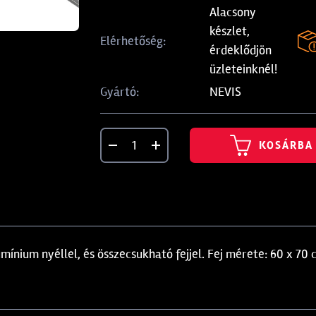
Alacsony
készlet,
Elérhetőség:
érdeklődjön
üzleteinknél!
NEVIS
Gyártó:
KOSÁRBA
mínium nyéllel, és összecsukható fejjel. Fej mérete: 60 x 