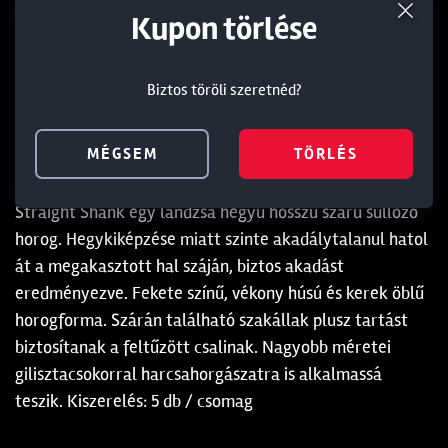
Termék törlése a kosárból
Kedvezmény törlése
Kupon törlése
Biztos töröli szeretnéd?
Biztos töröli szeretnéd?
Biztos töröli szeretnéd?
Leírás
Paraméterek
MÉGSEM
MÉGSEM
MÉGSEM
TÖRLÉS
TÖRLÉS
TÖRLÉS
Straight Shank egy lándzsa hegyű hosszú szárú süllőző
horog. Hegykiképzése miatt szinte akadálytalanul hatol
át a megakasztott hal száján, biztos akadást
eredményezve. Fekete színű, vékony húsú és kerek öblű
horogforma. Szárán található szakállak plusz tartást
biztosítanak a feltűzött csalinak. Nagyobb méretei
gilisztacsokorral harcsahorgászatra is alkalmassá
teszik. Kiszerelés: 5 db / csomag