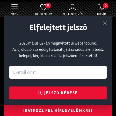
0
0
MENÜ
KEDVENCEIM
BEJELENTKEZÉS
KOSÁR
Elfelejtett jelszó
Általános
Információ
Rólunk
Törzsvásárlói kedvezmény
2023 május 02-án megnyitott új webshopunk.
Blog
Általános Szerződési Feltételek
Az új oldalon az eddig használt jelszavaddal nem tudsz
Ajándékkártya
Adatvédelmi nyilatkozat
belépni, kérjük használd a jelszóemlékeztetőt!
Üzleteink
Kapcsolat
Soroksár
+36 1 285 9999
Dunakeszi
+36 1 284 5283
ÚJ JELSZÓ KÉRÉSE
Budaörs
info@walterland.net
IRATKOZZ FEL HÍRLEVELÜNKRE!