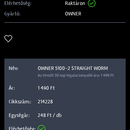
Raktáron
Elérhetőség:
OWNER
Gyártó:
OWNER 5100-2 STRAIGHT WORM
Az elmúlt 30 nap legalacsonyabb ára: 1 490 Ft
1 490 Ft
214228
248 Ft / db