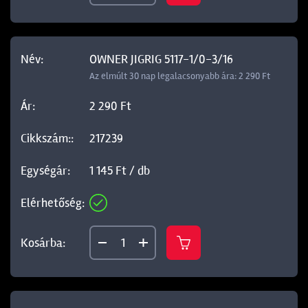
OWNER JIGRIG 5117-1/0-3/16
Az elmúlt 30 nap legalacsonyabb ára: 2 290 Ft
2 290 Ft
217239
1 145 Ft / db