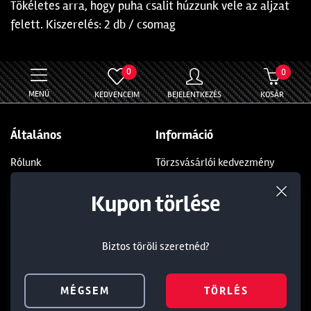
Tökéletes arra, hogy puha csalit húzzunk vele az aljzat
felett. Kiszerelés: 2 db / csomag
0
0
MENÜ
KEDVENCEIM
BEJELENTKEZÉS
KOSÁR
Általános
Információ
Rólunk
Törzsvásárlói kedvezmény
Blog
Általános Szerződési Feltételek
Termék törlése a kosárból
Kedvezmény törlése
Kupon törlése
Ajándékkártya
Adatvédelmi nyilatkozat
Üzleteink
Kapcsolat
Biztos töröli szeretnéd?
Biztos töröli szeretnéd?
Biztos töröli szeretnéd?
Soroksár
+36 1 285 9999
Dunakeszi
+36 1 284 5283
MÉGSEM
MÉGSEM
MÉGSEM
TÖRLÉS
TÖRLÉS
TÖRLÉS
Budaörs
info@walterland.net