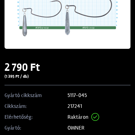
2 790 Ft
(1 395 Ft / db)
5117-045
Gyártó cikkszám
217241
Cikkszám:
Raktáron
Elérhetőség:
OWNER
Gyártó: