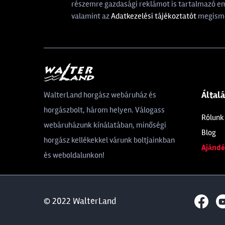
részemre gazdasági reklámot is tartalmazó ema
valamint az
Adatkezelési tájékoztatót
megisme
Által
WalterLand horgász webáruház és
horgászbolt, három helyen. Válogass
Rólunk
webáruházunk kínálatában, minőségi
Blog
horgász kellékekkel várunk boltjainkban
Ajándé
és weboldalunkon!
© 2022 WalterLand