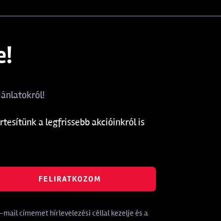
e!
ánlatokról!
rtesítünk a legfrissebb akcióinkról is
FELIRATKOZOM
mail címemet hírlevelezési céllal kezelje és a