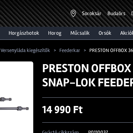
Soroksár
Budaörs
horgászbotok
horog
műcsalik
orsók
akció
 Versenyláda kiegészítők
Feederkar
PRESTON OFFBOX 36
PRESTON OFFBOX 
SNAP-LOK FEEDER
14 990 Ft
P0110037
Gyártó cikkszám