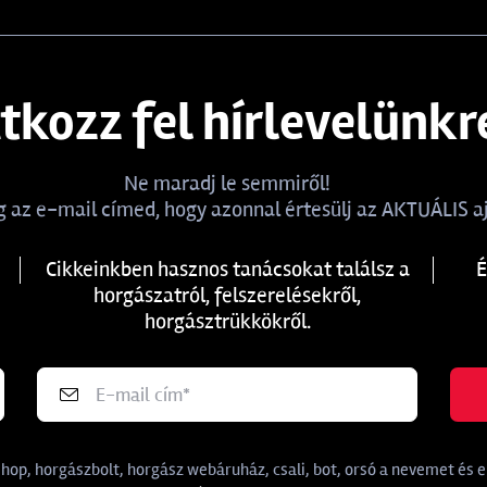
atkozz fel hírlevelünkr
Ne maradj le semmiről!
 az e-mail címed, hogy azonnal értesülj az AKTUÁLIS aj
Cikkeinkben hasznos tanácsokat találsz a
É
horgászatról, felszerelésekről,
horgásztrükkökről.
p, horgászbolt, horgász webáruház, csali, bot, orsó a nevemet és e-