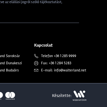
tve az elállási jogról szóló tájékoztatást,
Kapcsolat
and
Soroksár
Telefon
+36 1 285 9999
and
Dunakeszi
Fax:
+36 1 284 5283
and
Budaörs
E-mail:
info@walterland.net
Készítette: