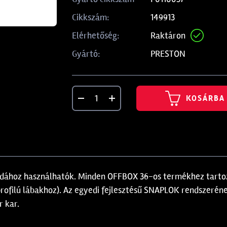
149913
Cikkszám:
Raktáron
Elérhetőség:
PRESTON
Gyártó:
KOSÁRBA
ádához használhatók. Minden OFFBOX 36-os termékhez tartoz
filú lábakhoz). Az egyedi fejlesztésű SNAPLOK rendszeréne
r kar.