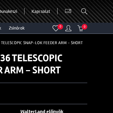
Dunakeszi
Kapcsolat
0
0
k
zsinórok
 TELESCOPIC SNAP-LOK FEEDER ARM - SHORT
36 TELESCOPIC
 ARM - SHORT
WalterLand előnyök