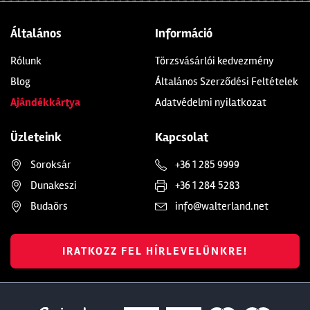
Általános
Információ
Rólunk
Törzsvásárlói kedvezmény
Blog
Általános Szerződési Feltételek
Ajándékkártya
Adatvédelmi nyilatkozat
Üzleteink
Kapcsolat
Soroksár
+36 1 285 9999
Dunakeszi
+36 1 284 5283
Budaörs
info@walterland.net
IRATKOZZ FEL HÍRLEVELÜNKRE!