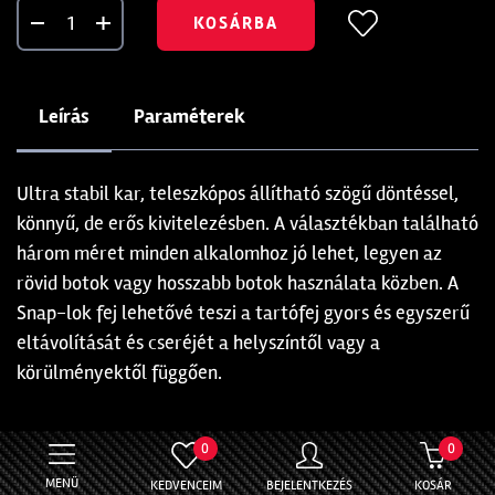
KOSÁRBA
Leírás
Paraméterek
Ultra stabil kar, teleszkópos állítható szögű döntéssel,
könnyű, de erős kivitelezésben. A választékban található
három méret minden alkalomhoz jó lehet, legyen az
rövid botok vagy hosszabb botok használata közben. A
Snap-lok fej lehetővé teszi a tartófej gyors és egyszerű
eltávolítását és cseréjét a helyszíntől vagy a
körülményektől függően.
0
0
MENÜ
KEDVENCEIM
BEJELENTKEZÉS
KOSÁR