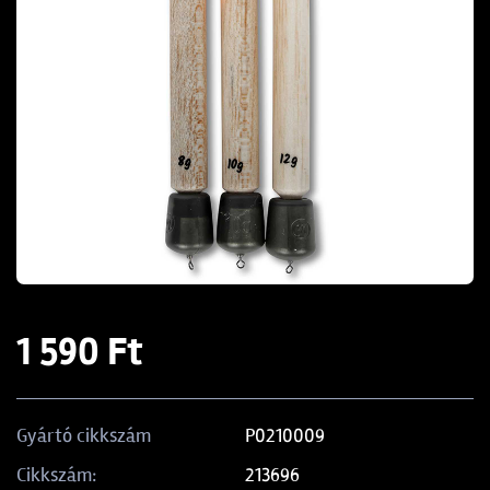
1 590 Ft
P0210009
Gyártó cikkszám
213696
Cikkszám: