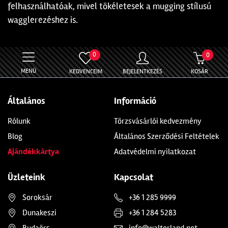
felhasználhatóak, mivel tökéletesek a mugging stílusú
wagglerezéshez is.
0
0
MENÜ
KEDVENCEIM
BEJELENTKEZÉS
KOSÁR
Általános
Információ
Rólunk
Törzsvásárlói kedvezmény
Blog
Általános Szerződési Feltételek
Ajándékkártya
Adatvédelmi nyilatkozat
Üzleteink
Kapcsolat
Soroksár
+36 1 285 9999
Dunakeszi
+36 1 284 5283