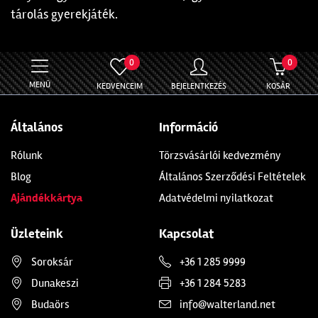
tárolás gyerekjáték.
0
0
MENÜ
KEDVENCEIM
BEJELENTKEZÉS
KOSÁR
Általános
Információ
Rólunk
Törzsvásárlói kedvezmény
Blog
Általános Szerződési Feltételek
Ajándékkártya
Adatvédelmi nyilatkozat
Üzleteink
Kapcsolat
Soroksár
+36 1 285 9999
Dunakeszi
+36 1 284 5283
Budaörs
info@walterland.net