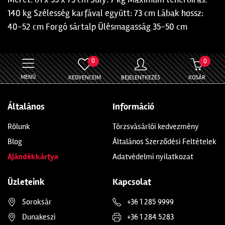
140 kg Szélesség karfával együtt: 73 cm Lábak hossz:
40-52 cm Forgó sártalp Ülésmagasság 35-50 cm
0
0
MENÜ
KEDVENCEIM
BEJELENTKEZÉS
KOSÁR
Általános
Információ
Rólunk
Törzsvásárlói kedvezmény
Blog
Általános Szerződési Feltételek
Ajándékkártya
Adatvédelmi nyilatkozat
Üzleteink
Kapcsolat
Soroksár
+36 1 285 9999
Dunakeszi
+36 1 284 5283