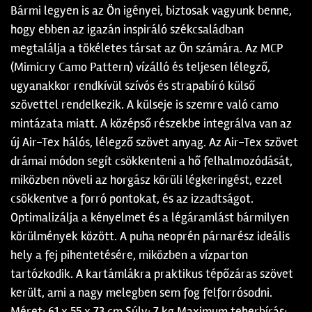
Bármi legyen is az Ön igényei, biztosak vagyunk benne,
hogy ebben az igazán inspiráló székcsaládban
megtalálja a tökéletes társat az Ön számára. Az MCP
(Mimicry Camo Pattern) vízálló és teljesen lélegző,
ugyanakkor rendkívül szívós és strapabíró külső
szövettel rendelkezik. A külseje is szemre való camo
mintázata miatt. A középső részekbe integrálva van az
új Air-Tex hálós, lélegző szövet anyag. Az Air-Tex szövet
drámai módon segít csökkenteni a hő felhalmozódását,
miközben növeli az horgász körüli légkeringést, ezzel
csökkentve a forró pontokat, és az izzadtságot.
Optimalizálja a kényelmet és a légáramlást bármilyen
körülmények között. A puha neoprén párnarész ideális
hely a fej pihentetésére, miközben a vízparton
tartózkodik. A kartámlákra praktikus tépőzáras szövet
került, ami a nagy melegben sem fog felforrósodni.
Méret: 61 x 55 x 73 cm Súly: 7 kg Maximum teherbírás: