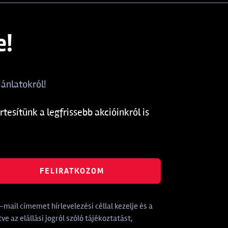
e!
ánlatokról!
rtesítünk a legfrissebb akcióinkról is
FELIRATKOZOM
mail címemet hírlevelezési céllal kezelje és a
tve az elállási jogról szóló tájékoztatást,