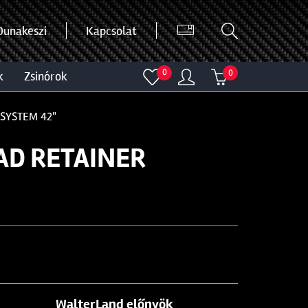
Dunakeszi
Kapcsolat
0
0
k
zsinórok
SYSTEM 42"
AD RETAINER
WalterLand előnyök