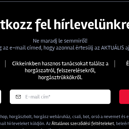
atkozz fel hírlevelünkr
Ne maradj le semmiről!
 az e-mail címed, hogy azonnal értesülj az AKTUÁLIS aj
Cikkeinkben hasznos tanácsokat találsz a
É
horgászatról, felszerelésekről,
horgásztrükkökről.
p, horgászbolt, horgász webáruház, csali, bot, orsó a nevemet és e-
il hírleveleket küldjön. Az
Általános szerződési feltételeket
, beleér