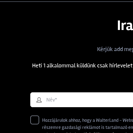
Ir
Kérjük add meg
Heti 1 alkalommal küldünk csak hírlevelet
Hozzájárulok ahhoz, hogy a WalterLand - Websho
részemre gazdasági reklámot is tartalmazó ema