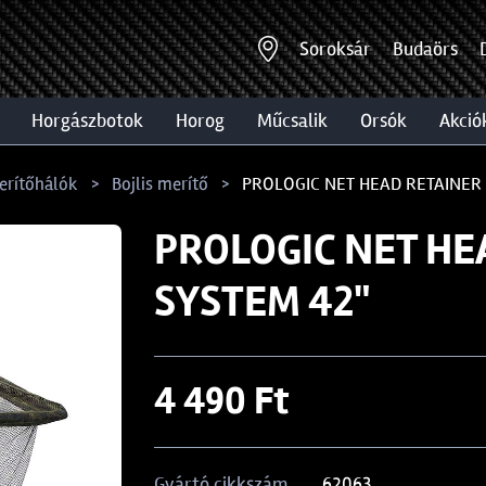
Soroksár
Budaörs
horgászbotok
horog
műcsalik
orsók
akció
erítőhálók
Bojlis merítő
PROLOGIC NET HEAD RETAINER 
PROLOGIC NET HE
SYSTEM 42"
4 490 Ft
62063
Gyártó cikkszám