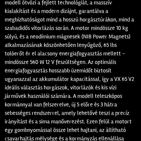
modell ötvözi a fejlett technológiát, a masszív
kialakítást és a modern dizájnt, garantálva a
megbízhatóságot mind a hosszú horgásztúrákon, mind a
szabadidős vitorlázás során. A motor mindössze 10 kg
súlyú, és a neodímium mágnesek (NIB Power Magnets)
alkalmazásának köszönhetően lenyűgöző, 65 lbs
tolóerőt ér el alacsony energiafogyasztás mellett –
mindössze 560 W 12 V feszültségen. Az optimális
energiafogyasztás hosszabb üzemidőt biztosít
ugyanazzal az akkumulátor kapacitással, így a VX 65 V2
ideális választás horgászok, vitorlázók és kis vízi
járművek használói számára. A modell teleszkópos
kormánnyal van felszerelve, új 5 előre és 3 hátra
sebességes rendszerrel, amely lehetővé teszi a precíz
irányítást és a sima manőverezést. Ezen felül a motort
egy gombnyomással össze lehet hajtani, az állítható
csavarhajtás mélysége és a kormányzás ellenállása