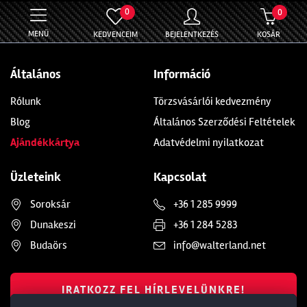
0
0
MENÜ
KEDVENCEIM
BEJELENTKEZÉS
KOSÁR
Általános
Információ
Rólunk
Törzsvásárlói kedvezmény
Blog
Általános Szerződési Feltételek
Ajándékkártya
Adatvédelmi nyilatkozat
Üzleteink
Kapcsolat
Soroksár
+36 1 285 9999
Dunakeszi
+36 1 284 5283
Budaörs
info@walterland.net
IRATKOZZ FEL HÍRLEVELÜNKRE!