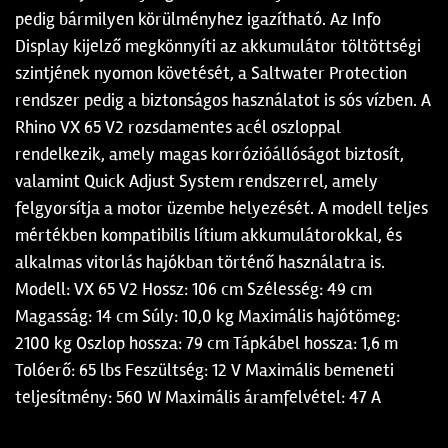
pedig bármilyen körülményhez igazítható. Az Info
Display kijelző megkönnyíti az akkumulátor töltöttségi
szintjének nyomon követését, a Saltwater Protection
rendszer pedig a biztonságos használatot is sós vízben. A
Rhino VX 65 V2 rozsdamentes acél oszloppal
rendelkezik, amely magas korrózióállóságot biztosít,
valamint Quick Adjust System rendszerrel, amely
felgyorsítja a motor üzembe helyezését. A modell teljes
mértékben kompatibilis lítium akkumulátorokkal, és
alkalmas vitorlás hajókban történő használatra is.
Modell: VX 65 V2 Hossz: 106 cm Szélesség: 49 cm
Magasság: 14 cm Súly: 10,0 kg Maximális hajótömeg:
2100 kg Oszlop hossza: 79 cm Tápkábel hossza: 1,6 m
Tolóerő: 65 lbs Feszültség: 12 V Maximális bemeneti
teljesítmény: 560 W Maximális áramfelvétel: 47 A