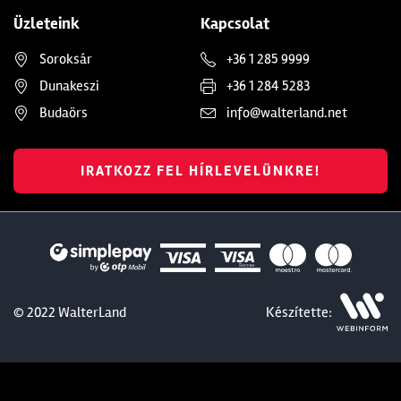
Üzleteink
Kapcsolat
Soroksár
+36 1 285 9999
Dunakeszi
+36 1 284 5283
Budaörs
info@walterland.net
IRATKOZZ FEL HÍRLEVELÜNKRE!
© 2022 WalterLand
Készítette: