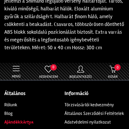
jellemzi a Shimano legújabb verseny haltartóját. Tartós,
kiváló minőségű, halbarát hálók. Eloxált alumínium
gyűrűk a szilárdságért. Halbarát finom háló, amely
csökkenti a beakadást. Csavaros, többszörösen dönthető
ABS blokk sokoldalú pozícionálást biztosít. Extra varrás
és megerősítés a legfontosabb igénybevételi
területeken. Méret: 50 x 40 cm Hossz: 300 cm
0
0
MENÜ
KEDVENCEIM
BEJELENTKEZÉS
KOSÁR
Általános
Információ
Rólunk
Törzsvásárlói kedvezmény
Blog
Általános Szerződési Feltételek
Ajándékkártya
Adatvédelmi nyilatkozat