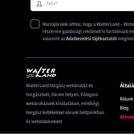
Hozzájárulok ahhoz, hogy a WalterLand - Websho
részemre gazdasági reklámot is tartalmazó ema
valamint az
Adatkezelési tájékoztatót
megisme
Által
WalterLand horgász webáruház és
horgászbolt, három helyen. Válogass
Rólunk
webáruházunk kínálatában, minőségi
Blog
horgász kellékekkel várunk boltjainkban
Ajándé
és weboldalunkon!