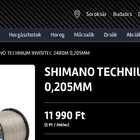
Soroksár
Budaörs
horgászbotok
horog
műcsalik
orsók
akció
NO TECHNIUM INVISITEC 2480M 0,205MM
SHIMANO TECHNIU
0,205MM
11 990 Ft
(5 Ft / Méter)