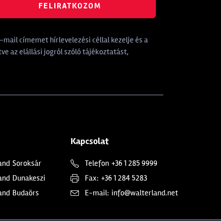
FELIRATKOZOM
mail címemet hírlevelezési céllal kezelje és a
tve az elállási jogról szóló tájékoztatást,
Kapcsolat
and
Soroksár
Telefon
+36 1 285 9999
and
Dunakeszi
Fax:
+36 1 284 5283
and
Budaörs
E-mail:
info@walterland.net