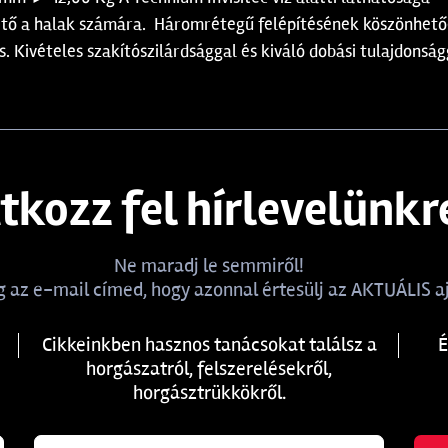
ető a halak számára. Háromrétegű felépítésének köszönhetően
 Kivételes szakítószilárdsággal és kiváló dobási tulajdonsá
atkozz fel hírlevelünkr
Ne maradj le semmiről!
 az e-mail címed, hogy azonnal értesülj az AKTUÁLIS aj
Cikkeinkben hasznos tanácsokat találsz a
É
horgászatról, felszerelésekről,
horgásztrükkökről.