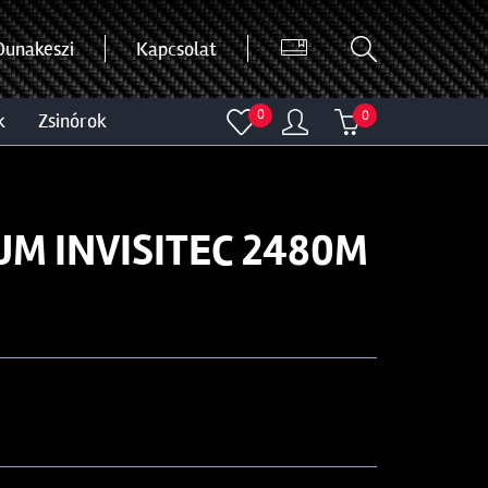
Dunakeszi
Kapcsolat
0
0
k
zsinórok
M INVISITEC 2480M