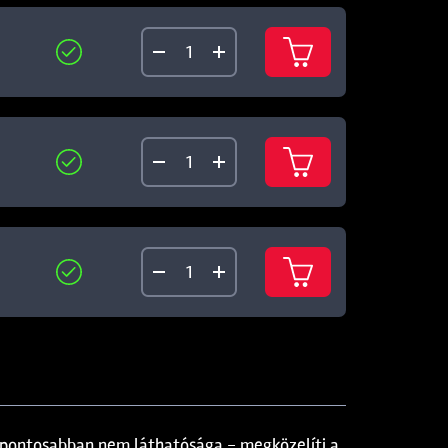
 pontosabban nem láthatósága - megközelíti a