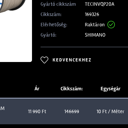
TECINVQP20A
Gyártó cikkszám
169326
Cikkszám:
Raktáron
Elérhetőség:
SHIMANO
Gyártó:
KEDVENCEKHEZ
Ár
Cikkszám:
Egységár
MM
11 990 Ft
146699
10 Ft / Méter