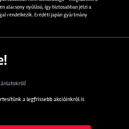
 alacsony nyúlású, így biztosabban jelzi a
ggal rendelkezik. Eredeti japán gyártmány
e!
ánlatokról!
rtesítünk a legfrissebb akcióinkról is