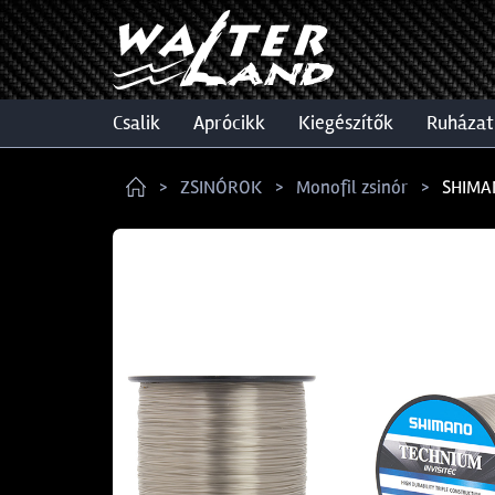
csalik
aprócikk
kiegészítők
ruházat
ZSINÓROK
Monofil zsinór
SHIMA