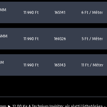
5MM
11 990 Ft
165141
6 Ft / Méter
05MM
11 990 Ft
169326
5 Ft / Méter
MM
11 990 Ft
165143
11 Ft / Méter
 ► 12,00 Kg A Technium Invisitec víz alatti láthatósága -