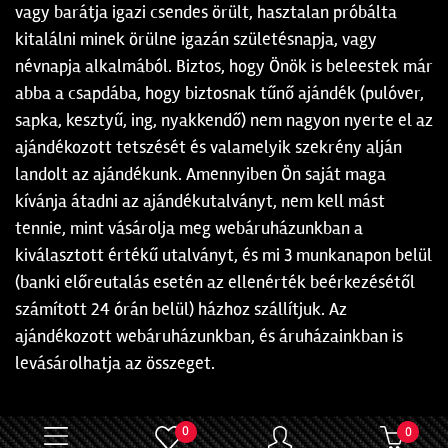
vagy barátja igazi csendes örült, hasztalan próbálta
kitalálni minek örülne igazán születésnapja, vagy
névnapja alkalmából. Biztos, hogy Önök is beleestek már
abba a csapdába, hogy biztosnak tűnő ajándék (pulóver,
sapka, kesztyű, ing, nyakkendő) nem nagyon nyerte el az
ajándékozott tetszését és valamelyik szekrény alján
landolt az ajándékunk. Amennyiben Ön saját maga
kívánja átadni az ajándékutalványt, nem kell mást
tennie, mint vásárolja meg webáruházunkban a
kiválasztott értékű utalványt, és mi 3 munkanapon belül
(banki előreutalás esetén az ellenérték beérkezésétől
számított 24 órán belül) házhoz szállítjuk. Az
ajándékozott webáruházunkban, és áruházainkban is
levásárolhatja az összeget.
0
0