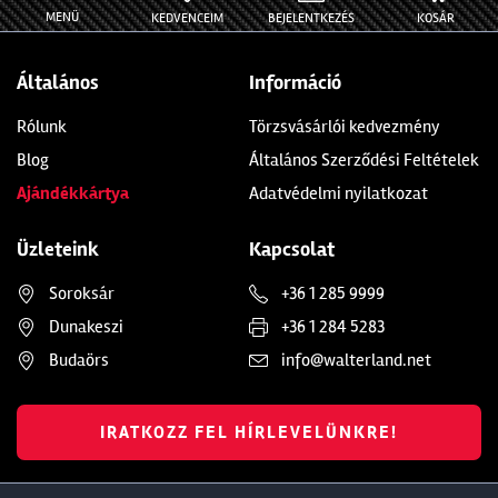
MENÜ
KEDVENCEIM
BEJELENTKEZÉS
KOSÁR
Általános
Információ
Rólunk
Törzsvásárlói kedvezmény
Blog
Általános Szerződési Feltételek
Ajándékkártya
Adatvédelmi nyilatkozat
Üzleteink
Kapcsolat
Soroksár
+36 1 285 9999
Dunakeszi
+36 1 284 5283
Budaörs
info@walterland.net
IRATKOZZ FEL HÍRLEVELÜNKRE!