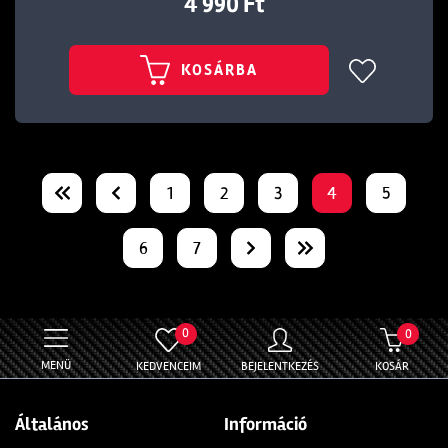
4 990 Ft
KOSÁRBA
1
2
3
4
5
6
7
0
0
MENÜ
KEDVENCEIM
BEJELENTKEZÉS
KOSÁR
Általános
Információ