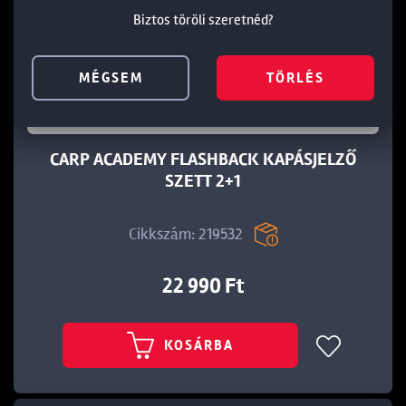
Biztos töröli szeretnéd?
Biztos töröli szeretnéd?
Biztos töröli szeretnéd?
MÉGSEM
MÉGSEM
MÉGSEM
TÖRLÉS
TÖRLÉS
TÖRLÉS
CARP ACADEMY FLASHBACK KAPÁSJELZŐ
SZETT 2+1
Cikkszám: 219532
22 990 Ft
KOSÁRBA