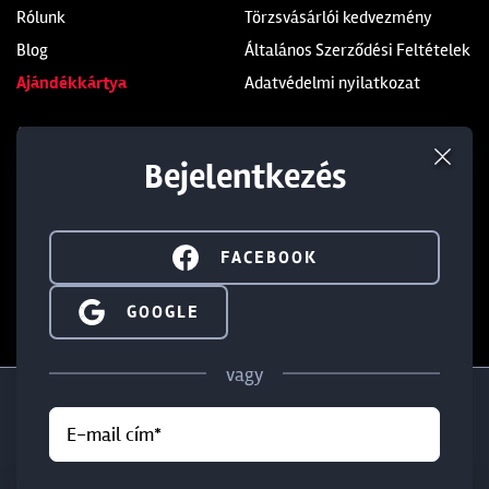
Rólunk
Törzsvásárlói kedvezmény
Blog
Általános Szerződési Feltételek
Ajándékkártya
Adatvédelmi nyilatkozat
Üzleteink
Kapcsolat
Bejelentkezés
Soroksár
+36 1 285 9999
Dunakeszi
+36 1 284 5283
Budaörs
info@walterland.net
FACEBOOK
SIGN IN WITH GOOGLE
GOOGLE
IRATKOZZ FEL HÍRLEVELÜNKRE!
vagy
E-mail cím*