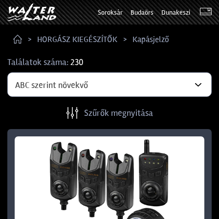
Soroksár
Budaörs
Dunakeszi
HORGÁSZ KIEGÉSZÍTŐK
Kapásjelző
Találatok száma:
230
ABC szerint növekvő
Szűrők megnyitása