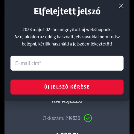
Elfelejtett jelszó
2023 május 02-án megnyitott új webshopunk.
Az új oldalon az eddig használt jelszavaddal nem tudsz
belépni, kérjük használd a jelszóemlékeztetőt!
ÚJ JELSZÓ KÉRÉSE
CARP ACADEMY FLASHBACK ELEKTROMOS
KAPÁSJELZŐ
Cikkszám: 219530