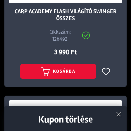
CARP ACADEMY FLASH VILÁGÍTÓ SWINGER
ÖSSZES
Cikkszám:
126492
3 990 Ft
KOSÁRBA
Termék törlése a kosárból
Kedvezmény törlése
Kupon törlése