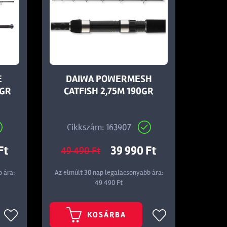
E
DAIWA POWERMESH
00GR
CATFISH 2,75M 190GR
Cikkszám: 163907
Ft
39 990 Ft
49 490 Ft
 ára:
Az elmúlt 30 nap legalacsonyabb ára:
49 490 Ft
KOSÁRBA