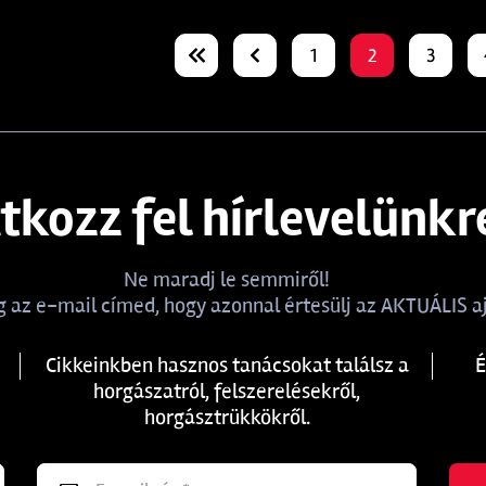
1
2
3
atkozz fel hírlevelünkr
Ne maradj le semmiről!
 az e-mail címed, hogy azonnal értesülj az AKTUÁLIS aj
Cikkeinkben hasznos tanácsokat találsz a
É
horgászatról, felszerelésekről,
horgásztrükkökről.