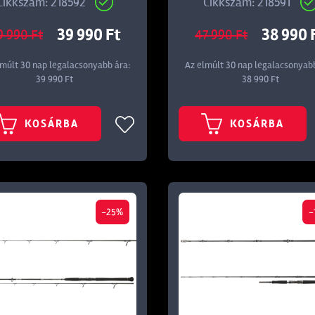
Cikkszám: 218592
Cikkszám: 218591
39 990 Ft
38 990 
9 990 Ft
47 990 Ft
lmúlt 30 nap legalacsonyabb ára:
Az elmúlt 30 nap legalacsonyabb
39 990 Ft
38 990 Ft
KOSÁRBA
KOSÁRBA
-25%
-