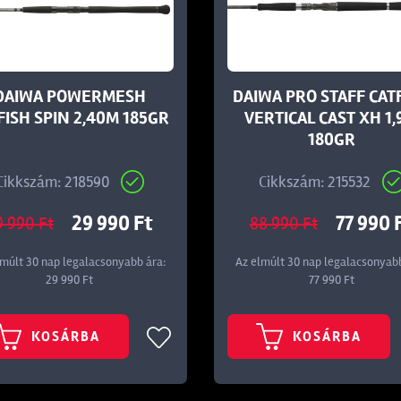
DAIWA POWERMESH
DAIWA PRO STAFF CAT
FISH SPIN 2,40M 185GR
VERTICAL CAST XH 1
180GR
Cikkszám: 218590
Cikkszám: 215532
29 990 Ft
77 990 
9 990 Ft
88 990 Ft
lmúlt 30 nap legalacsonyabb ára:
Az elmúlt 30 nap legalacsonyabb
29 990 Ft
77 990 Ft
KOSÁRBA
KOSÁRBA