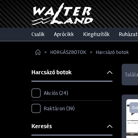
csalik
aprócikk
kiegészítők
ruházat
HORGÁSZBOTOK
Harcsázó botok
Harcsázó botok
Talál
Akciós
24
Raktáron
39
Out
Keresés