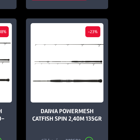
18%
-23%
H
DAIWA POWERMESH
0-
CATFISH SPIN 2,40M 135GR