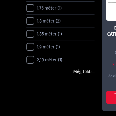
200-400 g
6
1,75 méter
1
200-600 g
1
1,8 méter
2
30 LBS
1
CAT
1,85 méter
1
300-500 g
4
1,9 méter
1
40-150 g
1
2,10 méter
1
3
40-180 g
2
Még több...
2,29 méter
1
Az e
40-185 g
3
2,4 méter
8
50-125 g
2
2,5 méter
1
50-160 g
1
2,65 méter
1