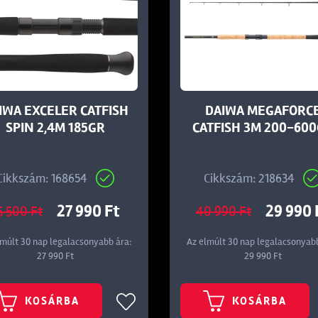
IWA EXCELER CATFISH
DAIWA MEGAFORC
SPIN 2,4M 185GR
CATFISH 3M 200-6
Cikkszám: 168654
Cikkszám: 218634
27 990 Ft
29 990 
5 500 Ft
40 990 Ft
lmúlt 30 nap legalacsonyabb ára:
Az elmúlt 30 nap legalacsonyabb
27 990 Ft
29 990 Ft
KOSÁRBA
KOSÁRBA