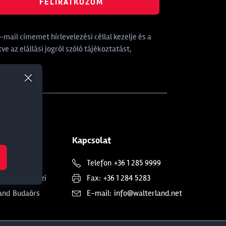
FELIRATKOZOM
mail címemet hírlevelezési céllal kezelje és a
tve az elállási jogról szóló tájékoztatást,
Kapcsolat
and
Soroksár
Telefon
+36 1 285 9999
and
Dunakeszi
Fax:
+36 1 284 5283
and
Budaörs
E-mail:
info@walterland.net