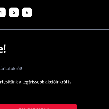
4
5
6
e!
ánlatokról!
rtesítünk a legfrissebb akcióinkról is