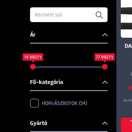
Ár
DA
14 990 Ft
77 990 Ft
Fő-kategória
3
Az e
HORGÁSZBOTOK
54
Gyártó