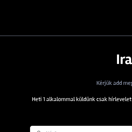
50-175 g
1
2,7 méter
2
50-200 g
2
2,8 méter
1
60-175 g
1
3 méter
3
Max. 135 g
1
3,2 méter
1
Ir
Max. 180 g
1
3,3 méter
1
Max. 185 g
1
Kérjük add meg
Max. 190 g
1
Heti 1 alkalommal küldünk csak hírlevelet
Max.240 g
1