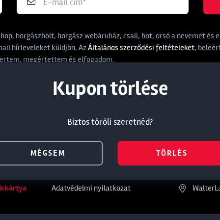
p, horgászbolt, horgász webáruház, csali, bot, orsó a nevemet és e-
il hírleveleket küldjön. Az
Általános szerződési feltételeket
, beleér
rtem, megértettem és elfogadom.
Termék törlése a kosárból
Kedvezmény törlése
Kupon törlése
Biztos töröli szeretnéd?
Biztos töröli szeretnéd?
Biztos töröli szeretnéd?
ános
Információ
Üzleteink
MÉGSEM
MÉGSEM
MÉGSEM
TÖRLÉS
TÖRLÉS
TÖRLÉS
Törzsvásárlói kedvezmény
WalterL
Általános Szerződési Feltételek
WalterL
kkártya
Adatvédelmi nyilatkozat
WalterL