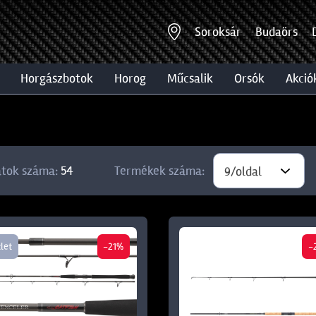
Soroksár
Budaörs
horgászbotok
horog
műcsalik
orsók
akció
atok száma:
54
Termékek száma:
9/oldal
let
-21%
-