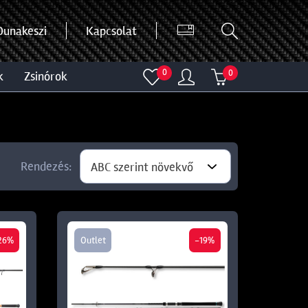
Dunakeszi
Kapcsolat
0
0
k
zsinórok
Rendezés:
ABC szerint növekvő
26%
Outlet
-19%