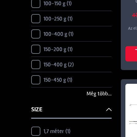
100-150 g
1
4
100-250 g
1
Az e
100-400 g
1
150-200 g
1
150-400 g
2
150-450 g
1
Még több...
175-375 g
1
SIZE
20-30 LB
1
200-250 g
1
1,7 méter
1