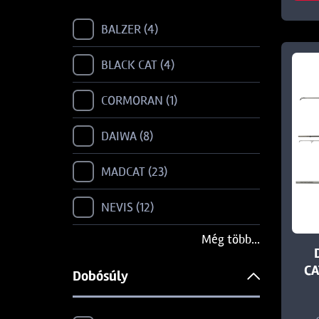
BALZER
4
BLACK CAT
4
CORMORAN
1
DAIWA
8
MADCAT
23
NEVIS
12
Még több...
SHIMANO
2
CA
Dobósúly