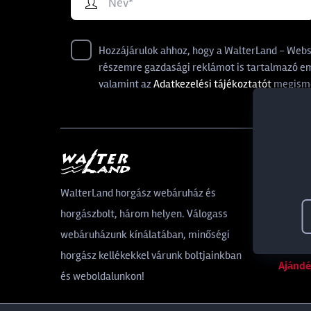
Hozzájárulok ahhoz, hogy a WalterLand - Websho
részemre gazdasági reklámot is tartalmazó ema
valamint az
Adatkezelési tájékoztatót
megisme
Által
WalterLand horgász webáruház és
horgászbolt, három helyen. Válogass
Rólunk
webáruházunk kínálatában, minőségi
Blog
horgász kellékekkel várunk boltjainkban
Ajándé
és weboldalunkon!