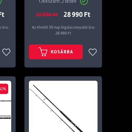
Cikkszám: 218589
Ft
28 990 Ft
37 990 Ft
 ára:
Az elmúlt 30 nap legalacsonyabb ára:
28 990 Ft
KOSÁRBA
12%