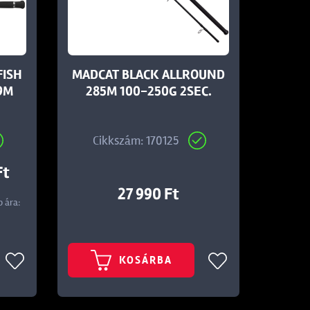
FISH
MADCAT BLACK ALLROUND
,9M
285M 100-250G 2SEC.
Cikkszám: 170125
Ft
27 990 Ft
 ára:
KOSÁRBA