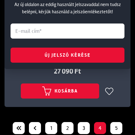
Az új oldalon az eddig használt jelszavaddal nem tudsz
belépni, kérjük használd a jelszóemlékeztetőt!
TUBERTINI AREA 5505 EX 5M SPICCBOT
Cikkszám: 162255
ÚJ JELSZÓ KÉRÉSE
27 090 Ft
KOSÁRBA
1
2
3
4
5