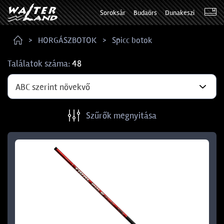
Soroksár
Budaörs
Dunakeszi
HORGÁSZBOTOK
Spicc botok
Találatok száma:
48
ABC szerint növekvő
Szűrők megnyitása