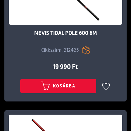
t
NEVIS TIDAL POLE 600 6M
Cikkszám: 212425
19 990 Ft
KOSÁRBA