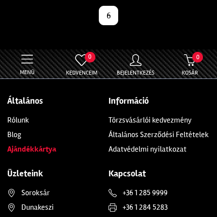
6
0
0
MENÜ
KEDVENCEIM
BEJELENTKEZÉS
KOSÁR
Általános
Információ
Rólunk
Törzsvásárlói kedvezmény
Blog
Általános Szerződési Feltételek
Ajándékkártya
Adatvédelmi nyilatkozat
Üzleteink
Kapcsolat
Soroksár
+36 1 285 9999
Dunakeszi
+36 1 284 5283