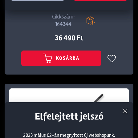
TUBERTINI AREA 4606 PR SPICCBOT 6M
Cikkszám:
164344
36 490 Ft
KOSÁRBA
Elfelejtett jelszó
2023 május 02-án megnyitott új webshopunk.