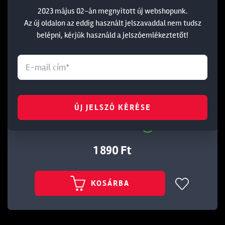
2023 május 02-án megnyitott új webshopunk.
Az új oldalon az eddig használt jelszavaddal nem tudsz
belépni, kérjük használd a jelszóemlékeztetőt!
DAIWA TOURNAMENT FEEDER POWER
ELŐKÖTÖTT HOROG 8
ÚJ JELSZÓ KÉRÉSE
Cikkszám: 215542
1 890 Ft
KOSÁRBA