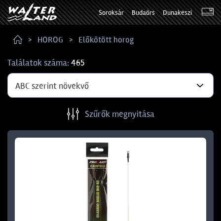
Soroksár
Budaörs
Dunakeszi
HOROG
Előkötött horog
Találatok száma:
465
ABC szerint növekvő
Szűrők megnyitása