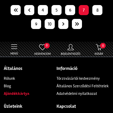
4
5
6
7
8
9
10
0
0
MENÜ
KEDVENCEIM
BEJELENTKEZÉS
KOSÁR
Általános
Információ
Rólunk
Törzsvásárlói kedvezmény
Blog
Általános Szerződési Feltételek
Ajándékkártya
Adatvédelmi nyilatkozat
Üzleteink
Kapcsolat