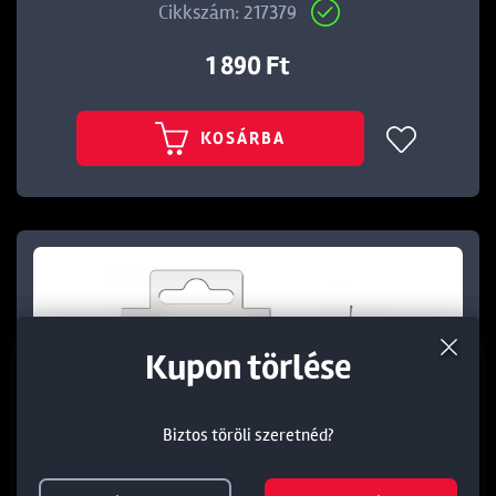
Cikkszám: 217379
1 890 Ft
KOSÁRBA
Termék törlése a kosárból
Kedvezmény törlése
Kupon törlése
Biztos töröli szeretnéd?
Biztos töröli szeretnéd?
Biztos töröli szeretnéd?