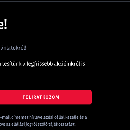
e!
ánlatokról!
rtesítünk a legfrissebb akcióinkról is
FELIRATKOZOM
mail címemet hírlevelezési céllal kezelje és a
tve az elállási jogról szóló tájékoztatást,