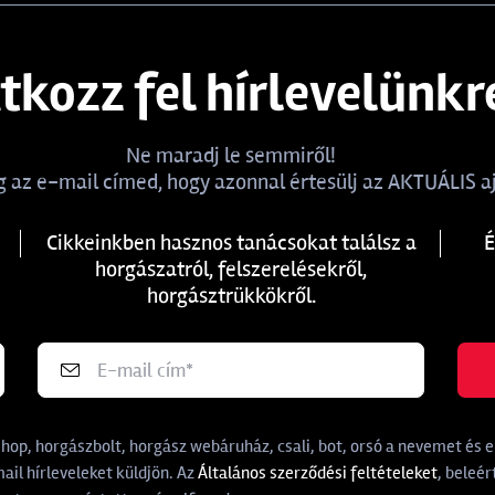
atkozz fel hírlevelünkr
Ne maradj le semmiről!
 az e-mail címed, hogy azonnal értesülj az AKTUÁLIS aj
Cikkeinkben hasznos tanácsokat találsz a
É
horgászatról, felszerelésekről,
horgásztrükkökről.
p, horgászbolt, horgász webáruház, csali, bot, orsó a nevemet és e-
il hírleveleket küldjön. Az
Általános szerződési feltételeket
, beleér