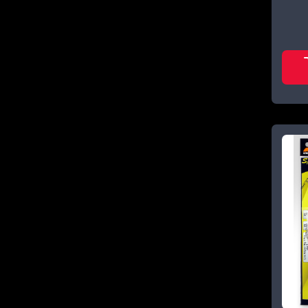
SPRO
3
STÉG
3