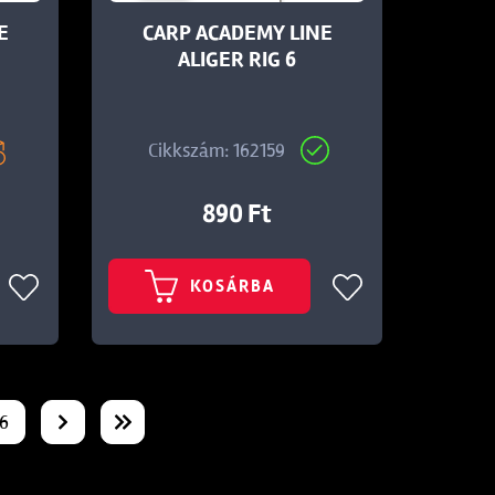
E
CARP ACADEMY LINE
ALIGER RIG 6
Cikkszám: 162159
890 Ft
KOSÁRBA
6