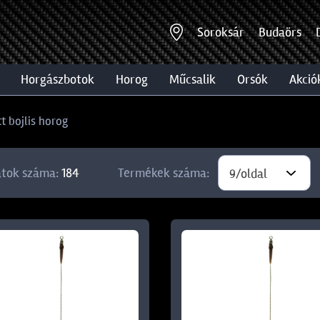
Soroksár
Budaörs
horgászbotok
horog
műcsalik
orsók
akció
t bojlis horog
atok száma:
184
Termékek száma:
9/oldal