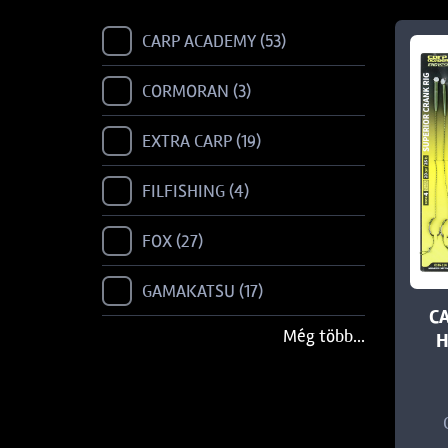
CARP ACADEMY
53
CORMORAN
3
EXTRA CARP
19
FILFISHING
4
FOX
27
GAMAKATSU
17
C
Még több...
H
HALDORÁDÓ
3
KORDA
50
NEVIS
2