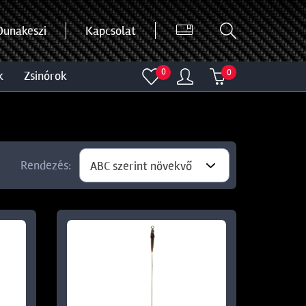
Dunakeszi
Kapcsolat
0
0
k
zsinórok
Rendezés:
ABC szerint növekvő