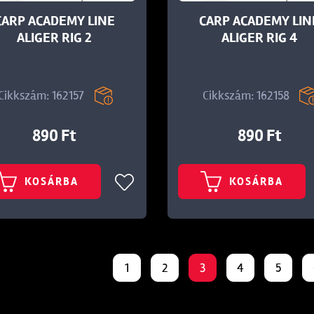
CARP ACADEMY LINE
CARP ACADEMY LIN
ALIGER RIG 2
ALIGER RIG 4
Cikkszám: 162157
Cikkszám: 162158
890 Ft
890 Ft
KOSÁRBA
KOSÁRBA
1
2
3
4
5