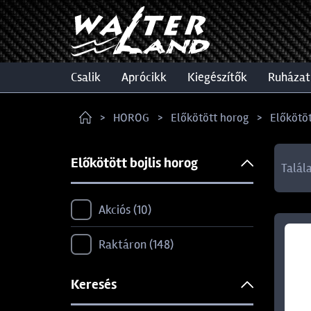
csalik
aprócikk
kiegészítők
ruházat
HOROG
Előkötött horog
Előkötöt
Előkötött bojlis horog
Talál
Akciós
10
Raktáron
148
Keresés