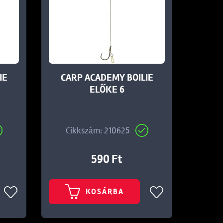
IE
CARP ACADEMY BOILIE
ELŐKE 6
Cikkszám: 210625
590 Ft
KOSÁRBA