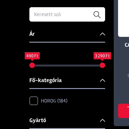
Ár
C
490 Ft
3 290 Ft
Fő-kategória
HOROG
184
Gyártó