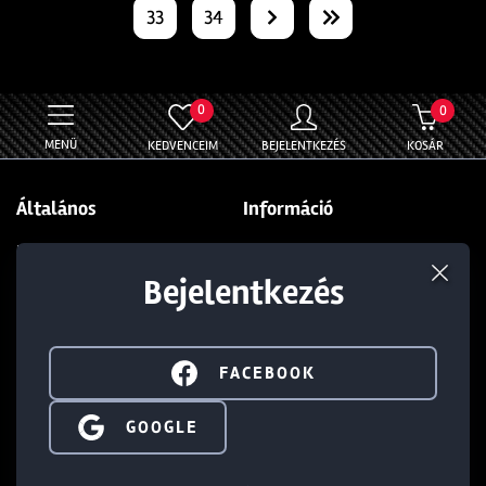
33
34
0
0
MENÜ
KEDVENCEIM
BEJELENTKEZÉS
KOSÁR
Általános
Információ
Rólunk
Törzsvásárlói kedvezmény
Bejelentkezés
Blog
Általános Szerződési Feltételek
Ajándékkártya
Adatvédelmi nyilatkozat
Üzleteink
Kapcsolat
FACEBOOK
Soroksár
+36 1 285 9999
SIGN IN WITH GOOGLE
GOOGLE
Dunakeszi
+36 1 284 5283
Budaörs
info@walterland.net