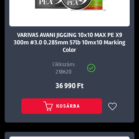
VARIVAS AVANI JIGGING 10x10 MAX PE X9
300m #3.0 0.285mm 57lb 10mx10 Marking
t
Color
Cikkszám:
218620
36 990 Ft
KOSÁRBA