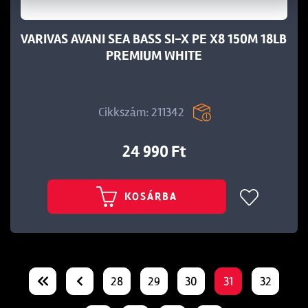
VARIVAS AVANI SEA BASS SI-X PE X8 150M 18LB
PREMIUM WHITE
Cikkszám: 211342
24 990 Ft
KOSÁRBA
28
29
30
31
32