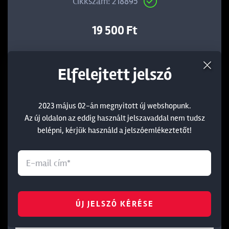
Cikkszám: 218895
19 500 Ft
KOSÁRBA
Elfelejtett jelszó
2023 május 02-án megnyitott új webshopunk.
Az új oldalon az eddig használt jelszavaddal nem tudsz
belépni, kérjük használd a jelszóemlékeztetőt!
ÚJ JELSZÓ KÉRÉSE