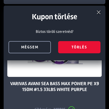
Termék törlése a kosárból
Kedvezmény törlése
Kupon törlése
Biztos töröli szeretnéd?
Biztos töröli szeretnéd?
Biztos töröli szeretnéd?
MÉGSEM
MÉGSEM
MÉGSEM
TÖRLÉS
TÖRLÉS
TÖRLÉS
VARIVAS AVANI SEA BASS MAX POWER PE X9
150M #1.5 33LBS WHITE PURPLE