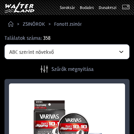
Soroksár
Budaörs
Dunakeszi
ZSINÓROK
Fonott zsinór
Találatok száma:
358
ABC szerint növekvő
Szűrők megnyitása