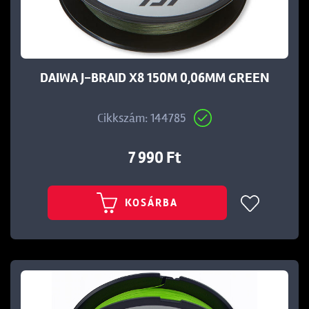
DAIWA J-BRAID X8 150M 0,06MM GREEN
t
Cikkszám: 144785
7 990 Ft
KOSÁRBA