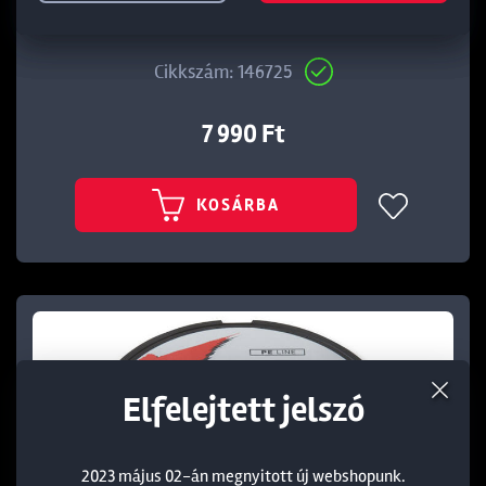
DAIWA J-BRAID X8 150M 0,18MM CHARTREUSE
Cikkszám: 146725
7 990 Ft
KOSÁRBA
Elfelejtett jelszó
2023 május 02-án megnyitott új webshopunk.