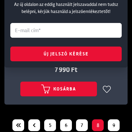
Az új oldalon az eddig használt jelszavaddal nem tudsz
belépni, kérjük használd a jelszóemlékeztetőt!
DAIWA J-BRAID X8 150M 0,18MM GREEN
Cikkszám: 144761
ÚJ JELSZÓ KÉRÉSE
7 990 Ft
KOSÁRBA
5
6
7
8
9