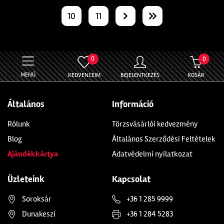
10
11
0
0
MENÜ
KEDVENCEIM
BEJELENTKEZÉS
KOSÁR
Általános
Információ
Rólunk
Törzsvásárlói kedvezmény
Blog
Általános Szerződési Feltételek
Ajándékkártya
Adatvédelmi nyilatkozat
Üzleteink
Kapcsolat
Soroksár
+36 1 285 9999
Dunakeszi
+36 1 284 5283