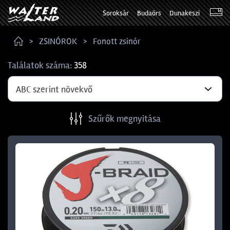
Soroksár
Budaörs
Dunakeszi
ZSINÓROK
Fonott zsinór
Találatok száma:
358
ABC szerint növekvő
Szűrők megnyitása