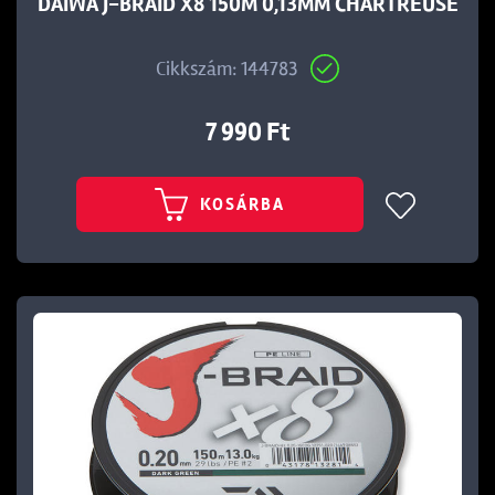
DAIWA J-BRAID X8 150M 0,13MM CHARTREUSE
Cikkszám: 144783
7 990 Ft
KOSÁRBA