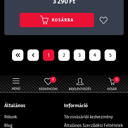
3 290 Ft
KOSÁRBA
1
2
3
4
5
0
0
MENÜ
KEDVENCEIM
BEJELENTKEZÉS
KOSÁR
Általános
Információ
Rólunk
Törzsvásárlói kedvezmény
Blog
Általános Szerződési Feltételek