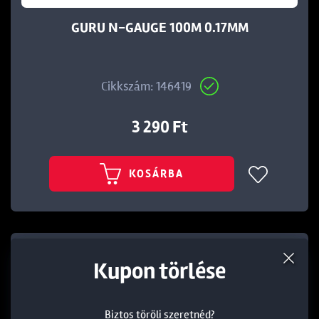
GURU N-GAUGE 100M 0.17MM
Cikkszám: 146419
3 290 Ft
KOSÁRBA
Termék törlése a kosárból
Kedvezmény törlése
Kupon törlése
Biztos töröli szeretnéd?
Biztos töröli szeretnéd?
Biztos töröli szeretnéd?