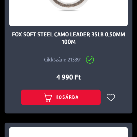
t
FOX SOFT STEEL CAMO LEADER 35LB 0,50MM
100M
Cikkszám: 213391
4 990 Ft
KOSÁRBA