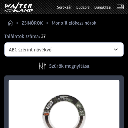
Soroksár
Budaörs
Dunakeszi
ZSINÓROK
Monofil előkezsinórok
Találatok száma:
37
ABC szerint növekvő
Szűrők megnyitása