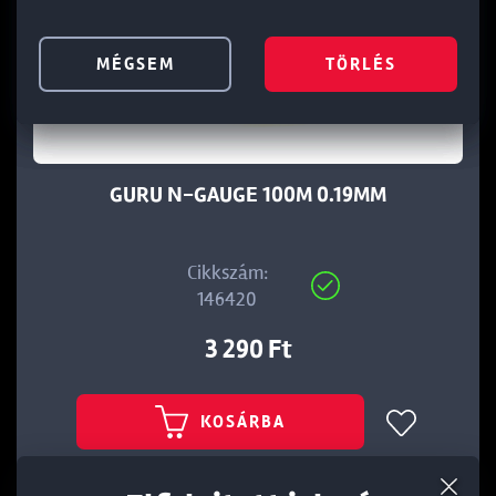
MÉGSEM
MÉGSEM
MÉGSEM
TÖRLÉS
TÖRLÉS
TÖRLÉS
GURU N-GAUGE 100M 0.19MM
Cikkszám:
146420
3 290 Ft
KOSÁRBA