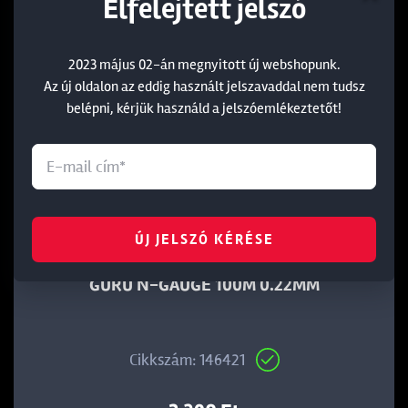
Elfelejtett jelszó
2023 május 02-án megnyitott új webshopunk.
Az új oldalon az eddig használt jelszavaddal nem tudsz
belépni, kérjük használd a jelszóemlékeztetőt!
ÚJ JELSZÓ KÉRÉSE
GURU N-GAUGE 100M 0.22MM
Cikkszám: 146421