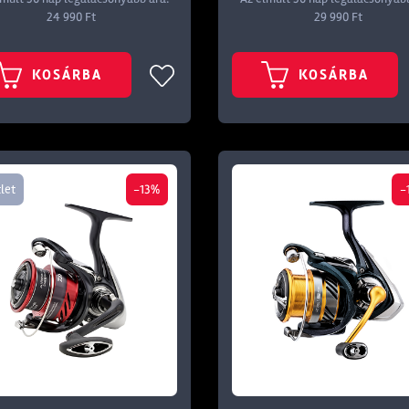
24 990 Ft
29 990 Ft
KOSÁRBA
KOSÁRBA
let
-13%
-