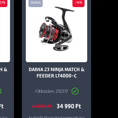
21%
Outlet
-16%
H &
DAIWA 23 NINJA MATCH &
FEEDER LT4000-C
Cikkszám: 212217
Ft
34 990 Ft
41 990 Ft
 ára:
Az elmúlt 30 nap legalacsonyabb ára: