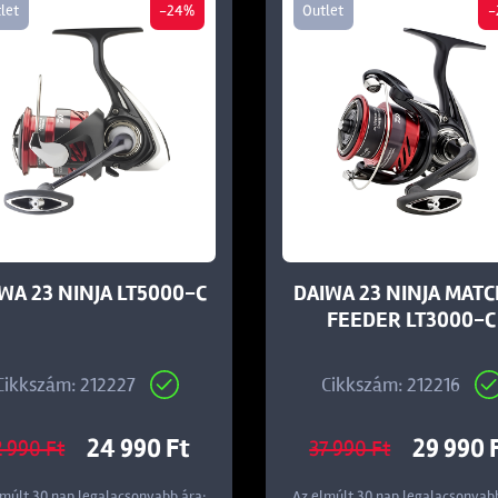
let
-24%
Outlet
-
WA 23 NINJA LT5000-C
DAIWA 23 NINJA MATC
FEEDER LT3000-C
Cikkszám: 212227
Cikkszám: 212216
24 990 Ft
29 990 
2 990 Ft
37 990 Ft
lmúlt 30 nap legalacsonyabb ára:
Az elmúlt 30 nap legalacsonyabb