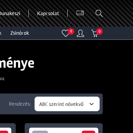
Dunakeszi
Kapcsolat
0
0
k
zsinórok
dménye
wa
Rendezés:
ABC szerint növekvő