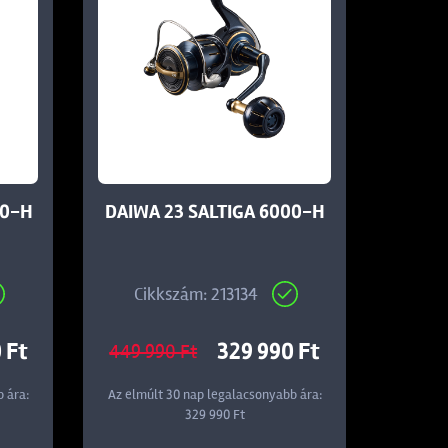
00-H
DAIWA 23 SALTIGA 6000-H
Cikkszám: 213134
 Ft
329 990 Ft
449 990 Ft
 ára:
Az elmúlt 30 nap legalacsonyabb ára:
329 990 Ft