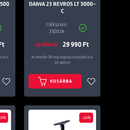
2500
DAIWA 23 REVROS LT 3000-
C
Cikkszám:
210026
Ft
29 990 Ft
35 990 Ft
 ára:
Az elmúlt 30 nap legalacsonyabb ára:
35 990 Ft
KOSÁRBA
33%
-26%