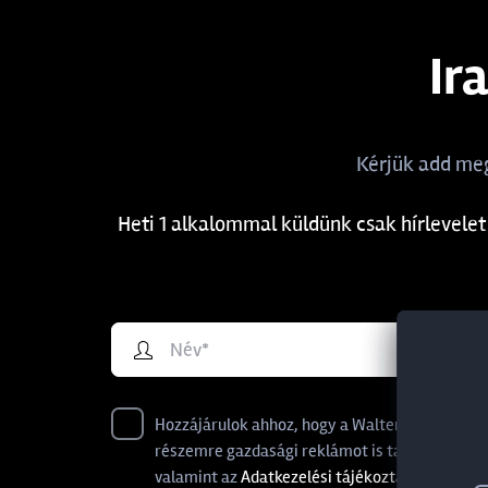
12225-024
2
3-14 g
2
6,2:1
2
14000
1
Ir
3,25 LBS
2
6,3:1
1
2,03 méter
1
3,5 LBS
10
6,4:1
1
Kérjük add meg
2,05 méter
3
3,5-14 g
1
7,1:1
3
2,08 méter
1
Heti 1 alkalommal küldünk csak hírlevelet
3,75 LBS
1
7.3:1
1
2,1 méter
9
30-70 g
4
8,1:1
1
2,15 méter
5
30-90 g
1
8,5:1
2
2,2 méter
2
4-15 g
1
Hozzájárulok ahhoz, hogy a WalterLand - Websho
2,21 méter
1
4-18 g
részemre gazdasági reklámot is tartalmazó ema
3
valamint az
Adatkezelési tájékoztatót
megisme