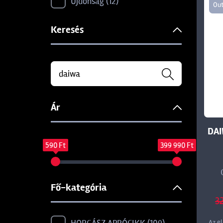
Újdonság
12
Out
Keresés
Ár
DAI
590 Ft
399 990 Ft
Fő-kategória
3
Az e