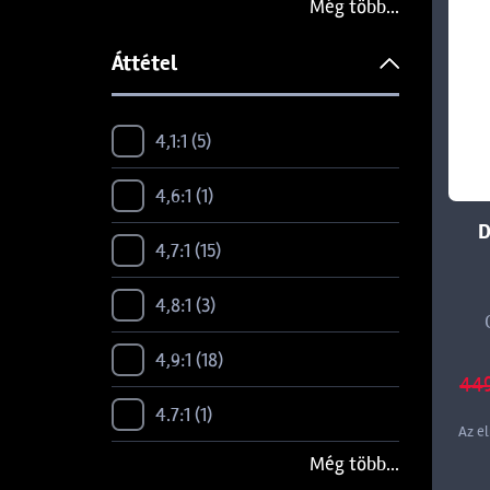
Még több...
100-200 g
1
Áttétel
14-35 g
2
14-42 g
10
4,1:1
5
14-56 g
1
4,6:1
1
D
15-50 g
8
4,7:1
15
150-400 g
2
4,8:1
3
18-56 g
1
4,9:1
18
449
18-84 g
1
4.7:1
1
Az e
2 LBS
1
Még több...
5,1:1
3