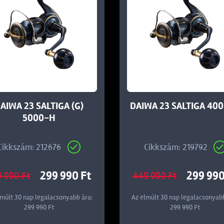
AIWA 23 SALTIGA (G)
DAIWA 23 SALTIGA 40
5000-H
Cikkszám: 212676
Cikkszám: 219792
299 990 Ft
299 990
 990 Ft
449 990 Ft
lmúlt 30 nap legalacsonyabb ára:
Az elmúlt 30 nap legalacsonyabb
299 990 Ft
299 990 Ft