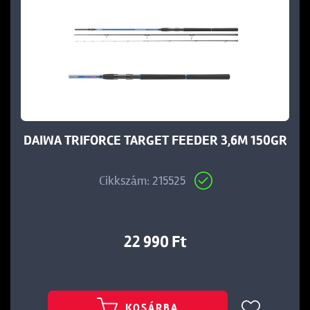
Ft
DAIWA TRIFORCE TARGET FEEDER 3,6M 150GR
Cikkszám: 215525
22 990 Ft
KOSÁRBA