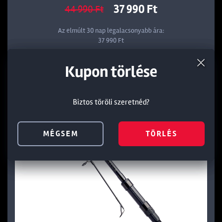
37 990 Ft
44 990 Ft
Az elmúlt 30 nap legalacsonyabb ára:
37 990 Ft
Termék törlése a kosárból
Kedvezmény törlése
Kupon törlése
KOSÁRBA
Biztos töröli szeretnéd?
Biztos töröli szeretnéd?
Biztos töröli szeretnéd?
MÉGSEM
MÉGSEM
MÉGSEM
TÖRLÉS
TÖRLÉS
TÖRLÉS