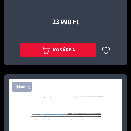
23 990 Ft
KOSÁRBA
Újdonság