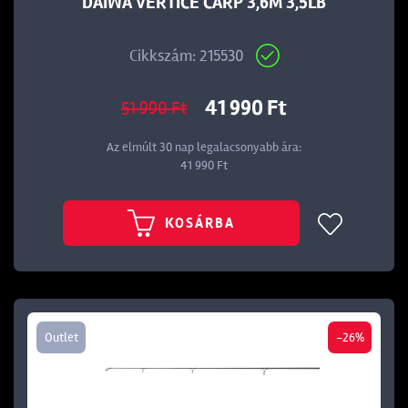
DAIWA VERTICE CARP 3,6M 3,5LB
Cikkszám: 215530
41 990 Ft
51 990 Ft
Az elmúlt 30 nap legalacsonyabb ára:
41 990 Ft
KOSÁRBA
Outlet
-26%