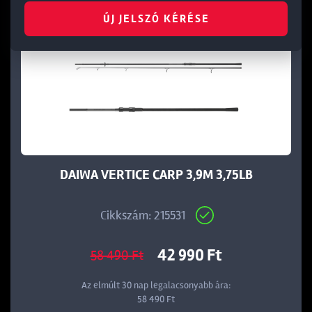
ÚJ JELSZÓ KÉRÉSE
DAIWA VERTICE CARP 3,9M 3,75LB
Cikkszám: 215531
42 990 Ft
58 490 Ft
Az elmúlt 30 nap legalacsonyabb ára:
58 490 Ft