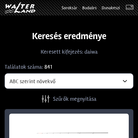
Soroksár
Budaörs
Dunakeszi
Keresés eredménye
Keresett kifejezés: daiwa
Találatok száma:
841
ABC szerint növekvő
Szűrők megnyitása