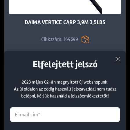
DAIWA VERTICE CARP 3,9M 3,5LBS
Cikkszám: 169599
Elfelejtett jelszó
49 990 Ft
2023 május 02-án megnyitott új webshopunk.
Az új oldalon az eddig használt jelszavaddal nem tudsz
KOSÁRBA
belépni, kérjük használd a jelszóemlékeztetőt!
Outlet
-26%