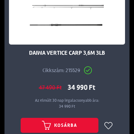
DAIWA VERTICE CARP 3,6M 3LB
Cikkszám: 215529
34 990 Ft
47 490 Ft
Az elmúlt 30 nap legalacsonyabb ára:
34 990 Ft
KOSÁRBA