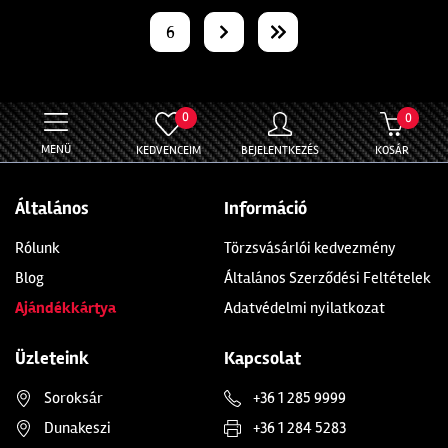
6
0
0
MENÜ
KEDVENCEIM
BEJELENTKEZÉS
KOSÁR
Általános
Információ
Rólunk
Törzsvásárlói kedvezmény
Blog
Általános Szerződési Feltételek
Ajándékkártya
Adatvédelmi nyilatkozat
Üzleteink
Kapcsolat
Soroksár
+36 1 285 9999
Dunakeszi
+36 1 284 5283