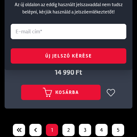
Az új oldalon az eddig használt jelszavaddal nem tudsz
belépni, kérjük használd a jelszóemlékeztetőt!
DAIWA TOURNAMENT SLR 5OZ PIROS SPICC
Cikkszám:
ÚJ JELSZÓ KÉRÉSE
217080
14 990 Ft
KOSÁRBA
1
2
3
4
5