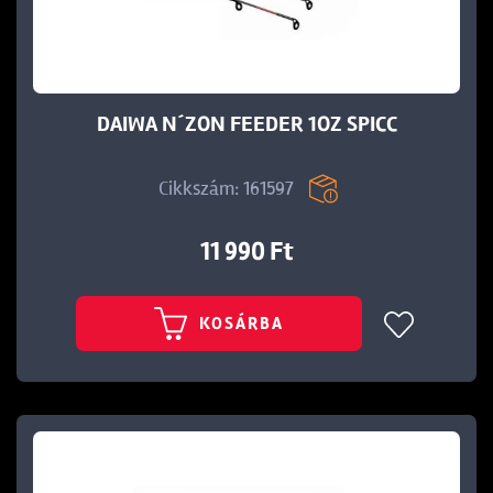
Ft
DAIWA N´ZON FEEDER 1OZ SPICC
Cikkszám: 161597
11 990 Ft
KOSÁRBA