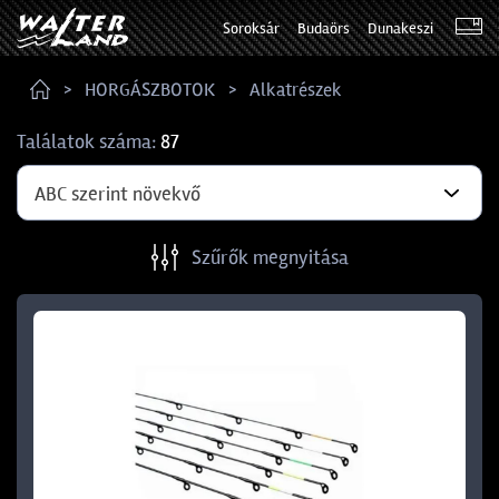
Soroksár
Budaörs
Dunakeszi
HORGÁSZBOTOK
Alkatrészek
Találatok száma:
87
ABC szerint növekvő
Szűrők megnyitása