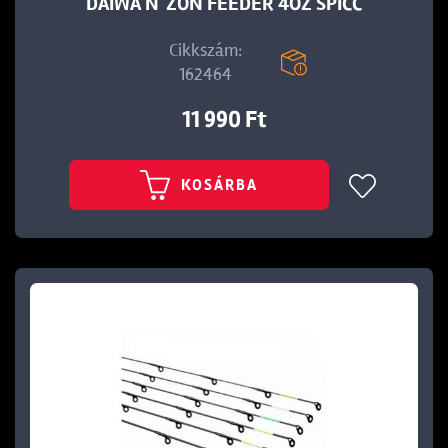
DAIWA N´ZON FEEDER 4OZ SPICC
Cikkszám:
162464
11 990 Ft
KOSÁRBA