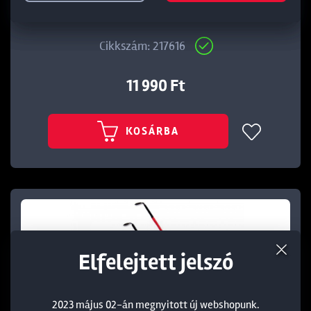
DAIWA TOURNAMENT SLR 4OZ SÁRGA SPICC
Cikkszám: 217616
11 990 Ft
KOSÁRBA
Elfelejtett jelszó
2023 május 02-án megnyitott új webshopunk.