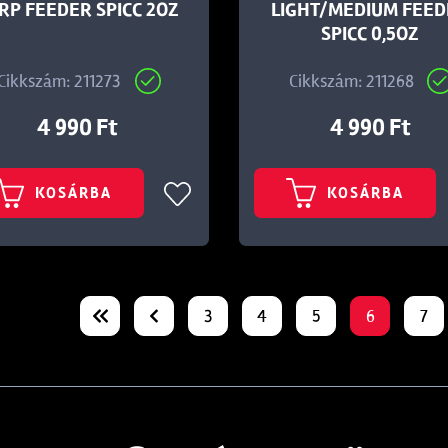
RP FEEDER SPICC 2OZ
LIGHT/MEDIUM FEE
SPICC 0,5OZ
Cikkszám: 211273
Cikkszám: 211268
4 990 Ft
4 990 Ft
KOSÁRBA
KOSÁRBA
3
4
5
6
7