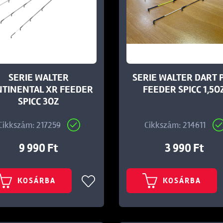
SERIE WALTER
SERIE WALTER DART 
TINENTAL XR FEEDER
FEEDER SPICC 1,5O
SPICC 3OZ
Cikkszám: 217259
Cikkszám: 214611
9 990 Ft
3 990 Ft
KOSÁRBA
KOSÁRBA