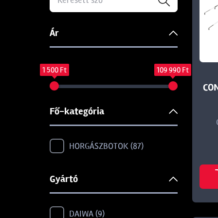
Ár
1 500 Ft
109 990 Ft
CON
Fő-kategória
HORGÁSZBOTOK
87
Gyártó
DAIWA
9