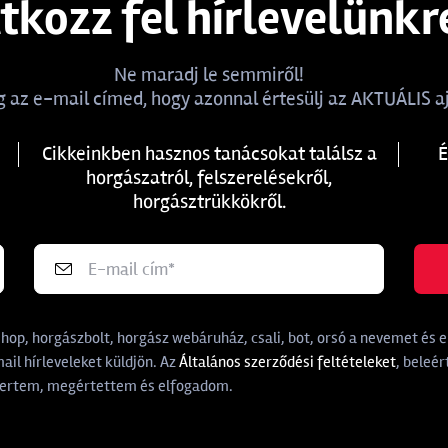
atkozz fel hírlevelünkr
Ne maradj le semmiről!
 az e-mail címed, hogy azonnal értesülj az AKTUÁLIS aj
Cikkeinkben hasznos tanácsokat találsz a
É
horgászatról, felszerelésekről,
horgásztrükkökről.
p, horgászbolt, horgász webáruház, csali, bot, orsó a nevemet és e-
il hírleveleket küldjön. Az
Általános szerződési feltételeket
, beleér
rtem, megértettem és elfogadom.