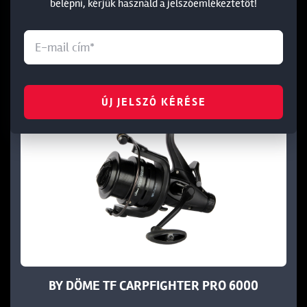
belépni, kérjük használd a jelszóemlékeztetőt!
KOSÁRBA
ÚJ JELSZÓ KÉRÉSE
-15%
BY DÖME TF CARPFIGHTER PRO 6000