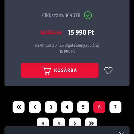
Cikkszám: 169078
15 990 Ft
18 990 Ft
Az elmúlt 30 nap legalacsonyabb ára:
15 990 Ft
KOSÁRBA
3
4
5
6
7
8
9