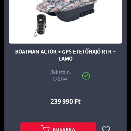
 Ft
BOATMAN ACTOR + GPS ETETŐHAJÓ RTR -
CAMO
Cikkszám:
220194
239 990 Ft
KOSÁRBA