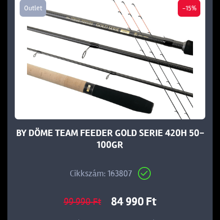
Outlet
-15%
BY DÖME TEAM FEEDER GOLD SERIE 420H 50-
100GR
Cikkszám: 163807
84 990 Ft
99 990 Ft