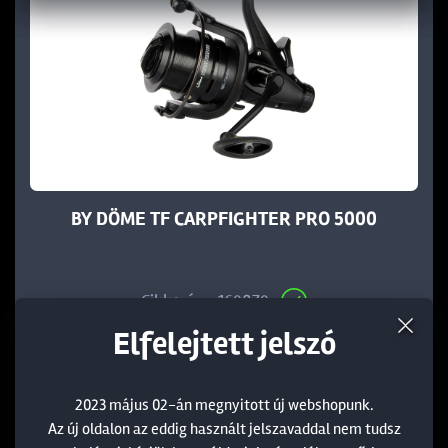
BY DÖME TF CARPFIGHTER PRO 5000
Cikkszám: 169079
Elfelejtett jelszó
14 990 Ft
18 490 Ft
Az elmúlt 30 nap legalacsonyabb ára:
2023 május 02-án megnyitott új webshopunk.
14 990 Ft
Az új oldalon az eddig használt jelszavaddal nem tudsz