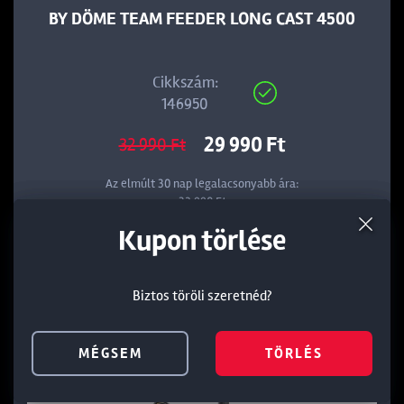
BY DÖME TEAM FEEDER LONG CAST 4500
Cikkszám:
146950
29 990 Ft
32 990 Ft
Az elmúlt 30 nap legalacsonyabb ára:
32 990 Ft
Termék törlése a kosárból
Kedvezmény törlése
Kupon törlése
KOSÁRBA
Biztos töröli szeretnéd?
Biztos töröli szeretnéd?
Biztos töröli szeretnéd?
MÉGSEM
MÉGSEM
MÉGSEM
TÖRLÉS
TÖRLÉS
TÖRLÉS
-18%