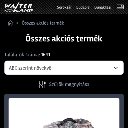
Soroksár
Budaörs
Dunakeszi
Összes akciós termék
Összes akciós termék
Találatok száma:
1641
ABC szerint növekvő
Szűrők megnyitása