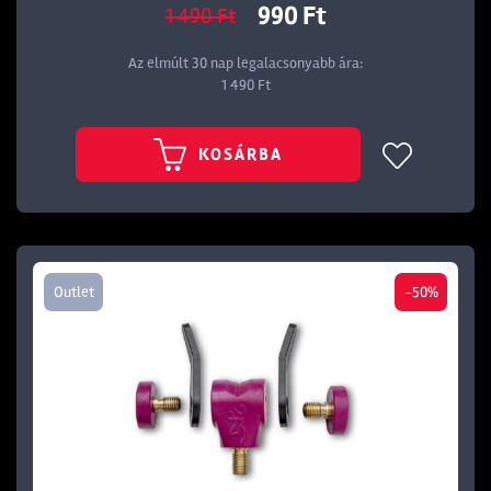
990 Ft
1 490 Ft
Az elmúlt 30 nap legalacsonyabb ára:
1 490 Ft
KOSÁRBA
Outlet
-50%